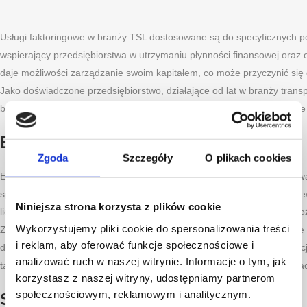
Usługi faktoringowe w branży TSL dostosowane są do specyficznych po
wspierający przedsiębiorstwa w utrzymaniu płynności finansowej oraz e
daje możliwości zarządzanie swoim kapitałem, co może przyczynić się d
Jako doświadczone przedsiębiorstwo, działające od lat w branży trans
bezproblemowy przebieg transakcji płatniczych. Zapewniamy dogodne w
E-SKONTO – CO TO TAKIEGO?
Zgoda
Szczegóły
O plikach cookies
E-Skonto w branży TSL to rodzaj rozliczenia finansowego wykorzys
spedycyjnych a ich klientami. Przyznanie przez spedytora Skonta za
Niniejsza strona korzysta z plików cookie
liczyć na procentowe zmniejszenie sumy należności udzielanej przewo
Wykorzystujemy pliki cookie do spersonalizowania treści
Zarówno z punktu widzenia firmy, jak i kontrahentów, jest to doskonał
i reklam, aby oferować funkcje społecznościowe i
dostosowywanych terminów płatności – bez obaw o ewentualne negocjac
analizować ruch w naszej witrynie. Informacje o tym, jak
takich jak szybkie płatności, ilość usług transportowych czy też w ra
korzystasz z naszej witryny, udostępniamy partnerom
społecznościowym, reklamowym i analitycznym.
SZYBKIE PŁATNOŚCI – SKONTO