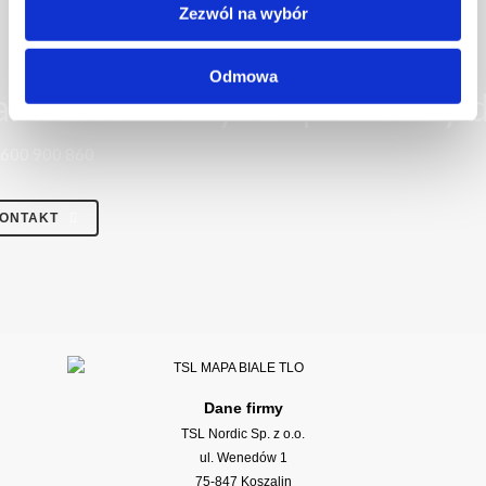
Zezwól na wybór
Odmowa
ainteresowany? Zapraszamy d
 600 900 860
ONTAKT
Dane firmy
TSL Nordic Sp. z o.o.
ul. Wenedów 1
75-847 Koszalin