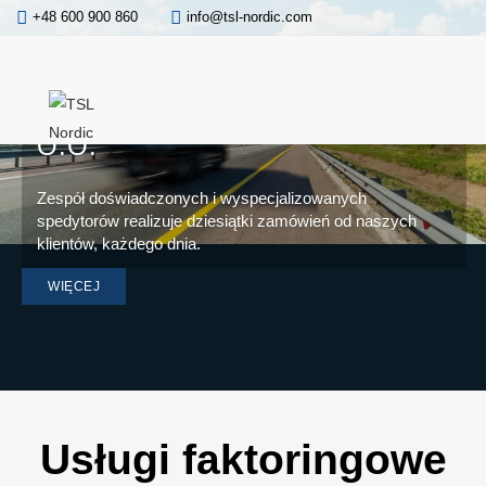
+48 600 900 860
info@tsl-nordic.com
SPEDYCJA
MIĘDZYNARODOWA TO CEL
ISTNIENIA TSL NORDIC SP. Z
O.O.
Zespół doświadczonych i wyspecjalizowanych
spedytorów realizuje dziesiątki zamówień od naszych
klientów, każdego dnia.
WIĘCEJ
Usługi faktoringowe