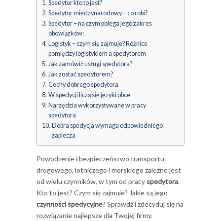
Spedytor kto to jest?
Spedytor międzynarodowy – co robi?
Spedytor – na czym polega jego zakres
obowiązków:
Logistyk – czym się zajmuje? Różnice
pomiędzy logistykiem a spedytorem
Jak zamówić usługi spedytora?
Jak zostać spedytorem?
Cechy dobrego spedytora
W spedycji liczą się języki obce
Narzędzia wykorzystywane w pracy
spedytora
Dobra spedycja wymaga odpowiedniego
zaplecza
Powodzenie i bezpieczeństwo transportu
drogowego, lotniczego i morskiego zależne jest
od wielu czynników, w tym od pracy
spedytora
.
Kto to jest? Czym się zajmuje? Jakie są jego
czynności spedycyjne
? Sprawdź i zdecyduj się na
rozwiązanie najlepsze dla Twojej firmy.