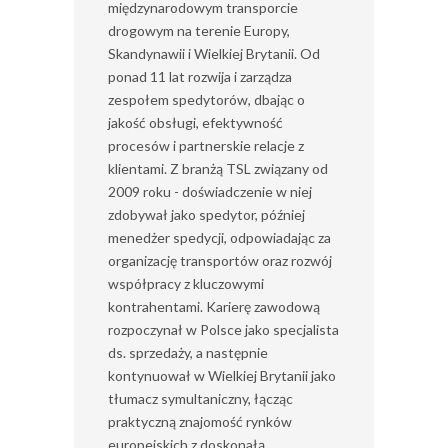
międzynarodowym transporcie
drogowym na terenie Europy,
Skandynawii i Wielkiej Brytanii. Od
ponad 11 lat rozwija i zarządza
zespołem spedytorów, dbając o
jakość obsługi, efektywność
procesów i partnerskie relacje z
klientami. Z branżą TSL związany od
2009 roku - doświadczenie w niej
zdobywał jako spedytor, później
menedżer spedycji, odpowiadając za
organizację transportów oraz rozwój
współpracy z kluczowymi
kontrahentami. Karierę zawodową
rozpoczynał w Polsce jako specjalista
ds. sprzedaży, a następnie
kontynuował w Wielkiej Brytanii jako
tłumacz symultaniczny, łącząc
praktyczną znajomość rynków
europejskich z doskonałą