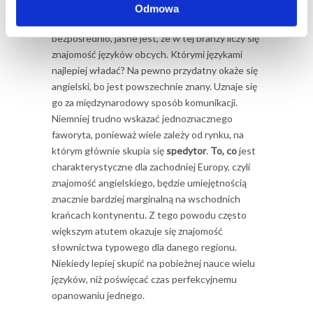
jest
spedycja i jakie zadania ma
spedytor
Odmowa
międzynarodowy
i choć do tej pory nie padło to
bezpośrednio, jasne jest, że w tej branży liczy się
znajomość języków obcych. Którymi językami
najlepiej władać? Na pewno przydatny okaże się
angielski, bo jest powszechnie znany. Uznaje się
go za międzynarodowy sposób komunikacji.
Niemniej trudno wskazać jednoznacznego
faworyta, ponieważ wiele zależy od rynku, na
którym głównie skupia się
spedytor
.
To, co
jest
charakterystyczne dla zachodniej Europy, czyli
znajomość angielskiego, będzie umiejętnością
znacznie bardziej marginalną na wschodnich
krańcach kontynentu. Z tego powodu często
większym atutem okazuje się znajomość
słownictwa typowego dla danego regionu.
Niekiedy lepiej skupić na pobieżnej nauce wielu
języków, niż poświęcać czas perfekcyjnemu
opanowaniu jednego.