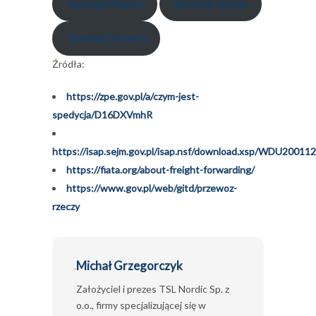
Spedycja Olsztyn
Spedycja Gdynia
Spedycja Szczecin
Źródła:
https://zpe.gov.pl/a/czym-jest-
spedycja/D16DXVmhR
https://isap.sejm.gov.pl/isap.nsf/download.xsp/WDU2001
https://fiata.org/about-freight-forwarding/
https://www.gov.pl/web/gitd/przewoz-
rzeczy
Michał Grzegorczyk
Założyciel i prezes TSL Nordic Sp. z
o.o., firmy specjalizującej się w