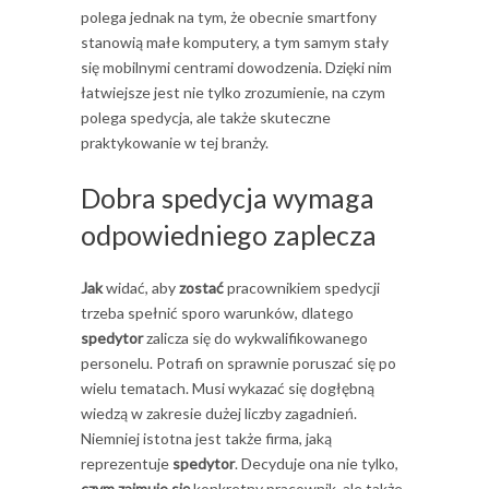
polega jednak na tym, że obecnie smartfony
stanowią małe komputery, a tym samym stały
się mobilnymi centrami dowodzenia. Dzięki nim
łatwiejsze jest nie tylko zrozumienie, na czym
polega spedycja, ale także skuteczne
praktykowanie w tej branży.
Dobra spedycja wymaga
odpowiedniego zaplecza
Jak
widać, aby
zostać
pracownikiem spedycji
trzeba spełnić sporo warunków, dlatego
spedytor
zalicza się do wykwalifikowanego
personelu. Potrafi on sprawnie poruszać się po
wielu tematach. Musi wykazać się dogłębną
wiedzą w zakresie dużej liczby zagadnień.
Niemniej istotna jest także firma, jaką
reprezentuje
spedytor
. Decyduje ona nie tylko,
czym zajmuje się
konkretny pracownik, ale także