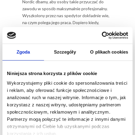
Nordic dbamy, aby osoby takie przyuczać do
zawodu w sposób maksymalnie profesjonalny.
Wyszkolony przez nas spedytor dokładnie wie,
na czym polega jego praca. Dopiero kiedy,
zostanie pozytywnie oceniony w ramach
wewnętrznych procedur, może przystąpić do
działań na “spedycyjnym froncie”. Dzięki temu
posiadamy kompetentnie wyszkoloną kadrę,
Zgoda
Szczegóły
O plikach cookies
złożoną z ekspertów o systematycznie
rosnącym doświadczeniu.
Niniejsza strona korzysta z plików cookie
Cechy dobrego spedytora
Wykorzystujemy pliki cookie do spersonalizowania treści
i reklam, aby oferować funkcje społecznościowe i
Nie wystarczy wiedzieć,
jak zostać spedytorem
analizować ruch w naszej witrynie. Informacje o tym, jak
międzynarodowym
. Trzeba posiadać także
korzystasz z naszej witryny, udostępniamy partnerom
pewne predyspozycje do wykonywania tego
społecznościowym, reklamowym i analitycznym.
zawodu. Na pierwszy plan wysuwają się
Partnerzy mogą połączyć te informacje z innymi danymi
zdolności organizacyjne, umiejętność negocjacji,
otrzymanymi od Ciebie lub uzyskanymi podczas
łatwość w nawiązywaniu kontaktów, czy też
korzystania z ich usług.